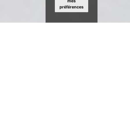
mes
préférences
CODELO - COncept
DEpannage LOgistique
oriente son savoir-faire sur un nouvel axe logistique lié :
1 - Aux containers