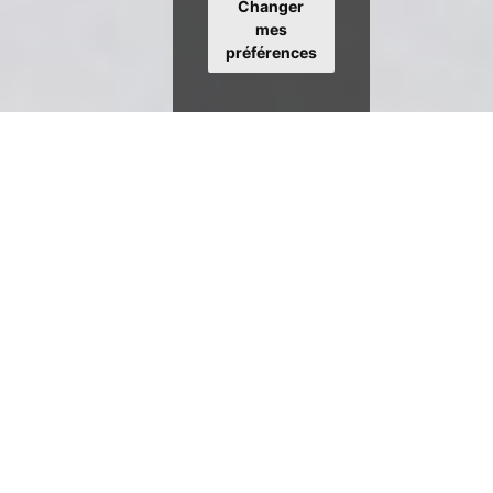
Changer
mes
préférences
CODELO - COncept
DEpannage LOgistique
oriente son savoir-faire sur un nouvel axe logistique lié :
1 - Aux containers